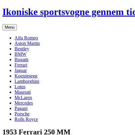
Hop
Ikoniske sportsvogne gennem ti
til
indhold
Menu
Alfa Romeo
Aston Martin
Bentley
BMW
Bugatti
Ferrari
Jaguar
Koenigsegg
Lamborghini
Lotus
Maserati
McLaren
Mercedes
Pagani
Porsche
Rolls Royce
1953 Ferrari 250 MM