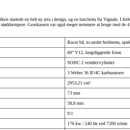
ken startede en helt ny æra i design, og en barchetta fra Vignale. I forh
daille støddæmpere. Gearkassen var også meget nemmere at bruge med de
Racer bil, to-sædet berlinetta, spid
60° V12, langsliggende foran
SOHC 2 ventiler/cylinder
3 Weber 36 IF/4C karburatorer
2953,21 cm³
73 mm
58,8 mm
9:1
176 kw / 240 hk ved 7200 o/min