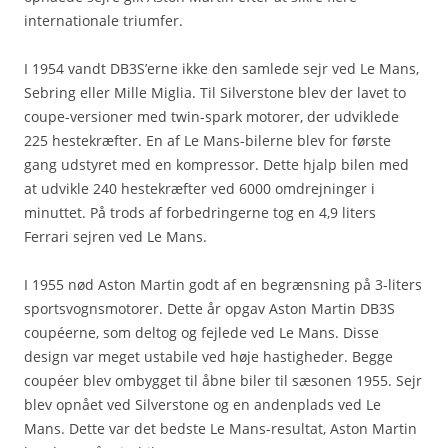
internationale triumfer.
I 1954 vandt DB3S’erne ikke den samlede sejr ved Le Mans,
Sebring eller Mille Miglia. Til Silverstone blev der lavet to
coupe-versioner med twin-spark motorer, der udviklede
225 hestekræfter. En af Le Mans-bilerne blev for første
gang udstyret med en kompressor. Dette hjalp bilen med
at udvikle 240 hestekræfter ved 6000 omdrejninger i
minuttet. På trods af forbedringerne tog en 4,9 liters
Ferrari sejren ved Le Mans.
I 1955 nød Aston Martin godt af en begrænsning på 3-liters
sportsvognsmotorer. Dette år opgav Aston Martin DB3S
coupéerne, som deltog og fejlede ved Le Mans. Disse
design var meget ustabile ved høje hastigheder. Begge
coupéer blev ombygget til åbne biler til sæsonen 1955. Sejr
blev opnået ved Silverstone og en andenplads ved Le
Mans. Dette var det bedste Le Mans-resultat, Aston Martin