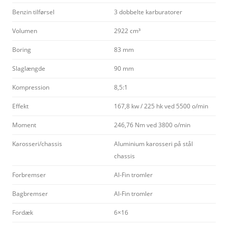
Benzin tilførsel
3 dobbelte karburatorer
Volumen
2922 cm³
Boring
83 mm
Slaglængde
90 mm
Kompression
8,5:1
Effekt
167,8 kw / 225 hk ved 5500 o/min
Moment
246,76 Nm ved 3800 o/min
Karosseri/chassis
Aluminium karosseri på stål
chassis
Forbremser
Al-Fin tromler
Bagbremser
Al-Fin tromler
Fordæk
6×16