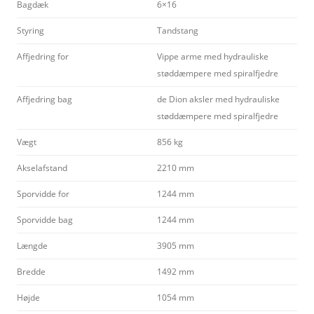
Bagdæk
6×16
Styring
Tandstang
Affjedring for
Vippe arme med hydrauliske
støddæmpere med spiralfjedre
Affjedring bag
de Dion aksler med hydrauliske
støddæmpere med spiralfjedre
Vægt
856 kg
Akselafstand
2210 mm
Sporvidde for
1244 mm
Sporvidde bag
1244 mm
Længde
3905 mm
Bredde
1492 mm
Højde
1054 mm