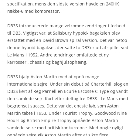
specifikation, mens den sidste version havde en 240HK
række-6 med kompressor.
DB3S introducerede mange velkomne ændringer i forhold
til DB3. Vigtigst var, at Salisbury hypoid- bagakslen blev
erstattet med en David Brown spiral version. Det var netop
denne hypoid bagaksel, der satte to DB3’er ud af spillet ved
Le Mans i 1952. Andre ændringer omfattede et ny
karrosseri, chassis og baghjulsophæng.
DB3S hjalp Aston Martin med at opnå mange
internationale sejre. Under sin debut på Charterhill slog en
DB3S kørt af Reg Parnell en Ecurie Escosse C-Type og vandt
den samlede sejr. Kort efter deltog tre DB3S i Le Mans med
begrænset succes. Dette var det eneste løb, som Aston
Martin tabte i 1953. Under Tourist Trophy, Goodwood Nine
Hours og British Empire Trophy opnåede Aston Martin
samlede sejre mod britisk konkurrence. Med nogle nyligt
opnåede sejre gik Aston Martin efter at sikre flere