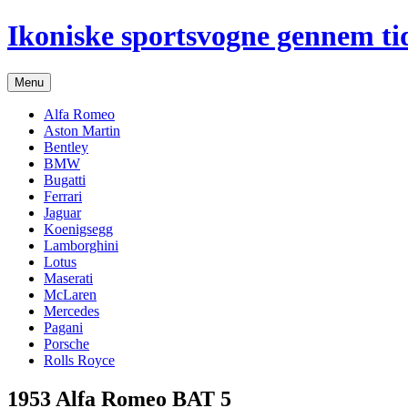
Hop
Ikoniske sportsvogne gennem ti
til
indhold
Menu
Alfa Romeo
Aston Martin
Bentley
BMW
Bugatti
Ferrari
Jaguar
Koenigsegg
Lamborghini
Lotus
Maserati
McLaren
Mercedes
Pagani
Porsche
Rolls Royce
1953 Alfa Romeo BAT 5