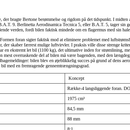
e, der bragte Bertone berømmelse og rigdom på det tidspunkt. I midten a
 B.A.T. 9. Berlinetta Aerodinamica Tecnica 5, eller B.A.T. 5, tager sin
ktalende verden, fordi bilen faktisk mindede om en flagermus med sin hal
ormen foran sigter faktisk mod at eliminere problemet med luftstrømsfors
, der skaber færrest mulige luftvirvler. I praksis ville disse strenge krit
 ekstremt let bil (1100 kg), det ultimative inden for strømlining, med s
en mest overraskende del af bilen må være bagenden, med den længdegåe
 tilbagemeldinger: bilen blev en øjeblikkelig succes på grund af dens a
en bil med en fremragende gennemtrængningsgrad.
Koncept
Række-4 langsliggende foran. DO
1975 cm³
84,5 mm
88 mm
8:1