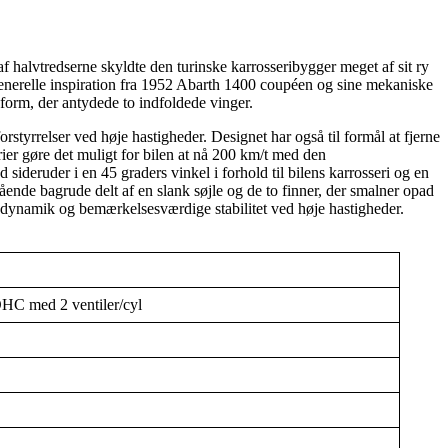
f halvtredserne skyldte den turinske karrosseribygger meget af sit ry
 generelle inspiration fra 1952 Abarth 1400 coupéen og sine mekaniske
eform, der antydede to indfoldede vinger.
tyrrelser ved høje hastigheder. Designet har også til formål at fjerne
erier gøre det muligt for bilen at nå 200 km/t med den
ideruder i en 45 graders vinkel i forhold til bilens karrosseri og en
nde bagrude delt af en slank søjle og de to finner, der smalner opad
erodynamik og bemærkelsesværdige stabilitet ved høje hastigheder.
HC med 2 ventiler/cyl