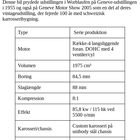
Denne bil prydede udstillingen i Worblaufen på Geneve-udstillingen
i 1955 og også på Geneve Motor Show 2005 som en del af deres
vintageudstilling, der fejrede 100 år med schweizisk
karrosseribygning.
Type
Serie produktion
Række-4 langsliggende
Motor
foran. DOHC med 4
ventiler/cyl
Volumen
1975 cm³
Boring
84,5 mm
Slaglængde
88 mm
Kompression
8:1
85,8 kw / 115 hk ved
Effekt
5500 o/min
Custom karosseri på
Karosseri/chassis
unibody stål chassis