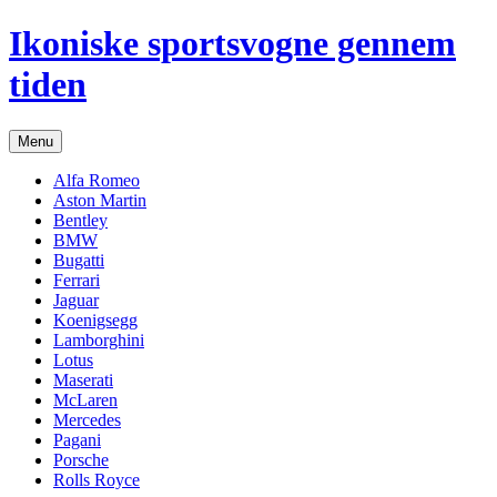
Hop
Ikoniske sportsvogne gennem
til
indhold
tiden
Menu
Alfa Romeo
Aston Martin
Bentley
BMW
Bugatti
Ferrari
Jaguar
Koenigsegg
Lamborghini
Lotus
Maserati
McLaren
Mercedes
Pagani
Porsche
Rolls Royce