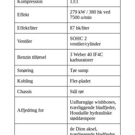
Kompression
13:1
279 kW / 380 hk ved
Effekt
7500 o/min
Effekt/liter
87 hk/liter
SOHC 2
Ventiler
ventiler/cylinder
3 Weber 40 IF4C
Benzin tilførsel
karburatorer
Smøring
Tør sump
Kobling
Fler-pladet
Chassis
Stål rør
Uafhængige wishbones,
tværliggende bladfjedre,
Affjedring for
Houdaille hydrauliske
støddæmpere
de Dion aksel,
tværliggende bladfjedre,