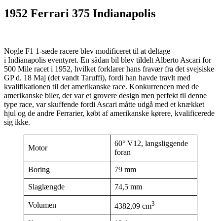
1952 Ferrari 375 Indianapolis
Nogle F1 1-sæde racere blev modificeret til at deltage
i Indianapolis eventyret. En sådan bil blev tildelt Alberto Ascari for
500 Mile racet i 1952, hvilket forklarer hans fravær fra det svejsiske
GP d. 18 Maj (det vandt Taruffi), fordi han havde travlt med
kvalifikationen til det amerikanske race. Konkurrencen med de
amerikanske biler, der var et grovere design men perfekt til denne
type race, var skuffende fordi Ascari måtte udgå med et knækket
hjul og de andre Ferrarier, købt af amerikanske kørere, kvalificerede
sig ikke.
60° V12, langsliggende
Motor
foran
Boring
79 mm
Slaglængde
74,5 mm
3
Volumen
4382,09 cm