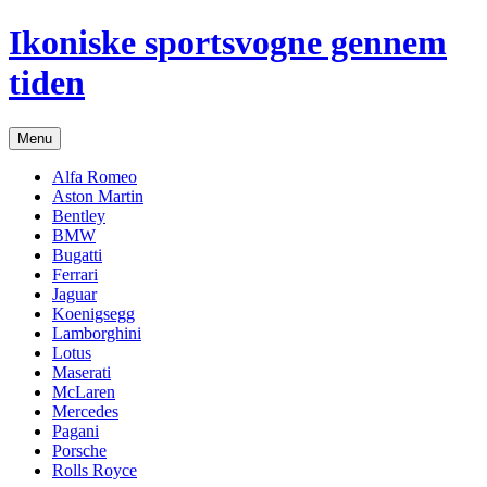
Hop
Ikoniske sportsvogne gennem
til
indhold
tiden
Menu
Alfa Romeo
Aston Martin
Bentley
BMW
Bugatti
Ferrari
Jaguar
Koenigsegg
Lamborghini
Lotus
Maserati
McLaren
Mercedes
Pagani
Porsche
Rolls Royce