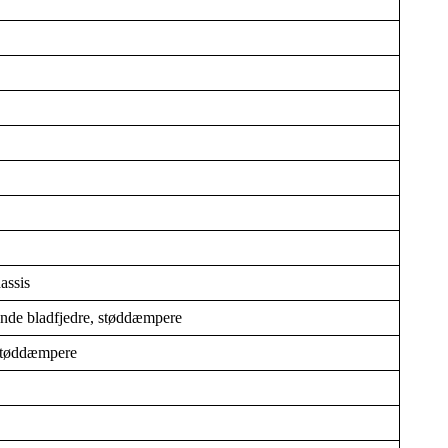
assis
nde bladfjedre, støddæmpere
, støddæmpere