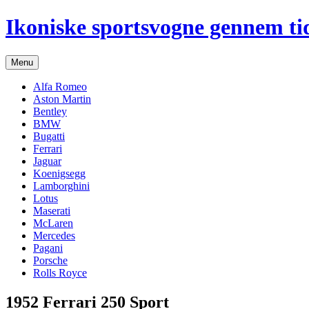
Hop
Ikoniske sportsvogne gennem ti
til
indhold
Menu
Alfa Romeo
Aston Martin
Bentley
BMW
Bugatti
Ferrari
Jaguar
Koenigsegg
Lamborghini
Lotus
Maserati
McLaren
Mercedes
Pagani
Porsche
Rolls Royce
1952 Ferrari 250 Sport