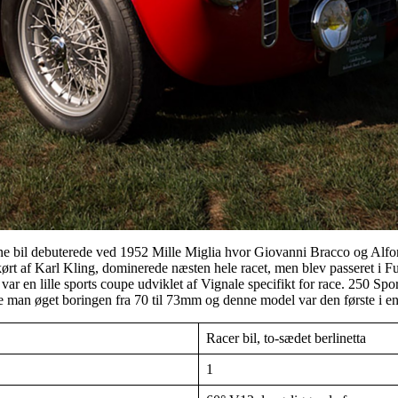
ne bil debuterede ved 1952 Mille Miglia hvor Giovanni Bracco og Alfon
 af Karl Kling, dominerede næsten hele racet, men blev passeret i Futa
var en lille sports coupe udviklet af Vignale specifikt for race. 250 Spo
e man øget boringen fra 70 til 73mm og denne model var den første i en
Racer bil, to-sædet berlinetta
1