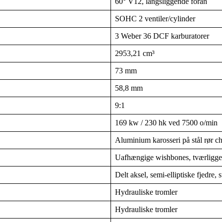
60° V12, langsliggende foran
SOHC 2 ventiler/cylinder
3 Weber 36 DCF karburatorer
2953,21 cm³
73 mm
58,8 mm
9:1
169 kw / 230 hk ved 7500 o/min
Aluminium karosseri på stål rør ch
Uafhængige wishbones, tværligge
Delt aksel, semi-elliptiske fjedre
Hydrauliske tromler
Hydrauliske tromler