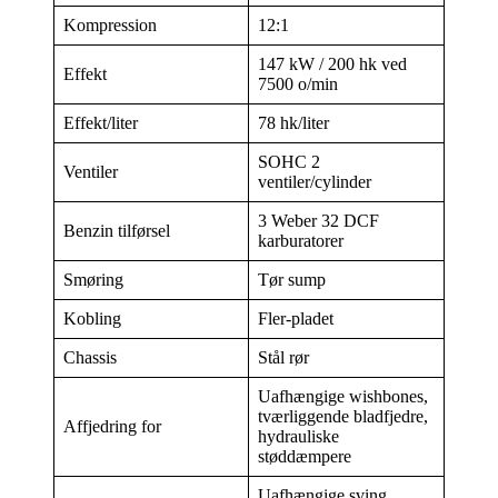
Kompression
12:1
147 kW / 200 hk ved
Effekt
7500 o/min
Effekt/liter
78 hk/liter
SOHC 2
Ventiler
ventiler/cylinder
3 Weber 32 DCF
Benzin tilførsel
karburatorer
Smøring
Tør sump
Kobling
Fler-pladet
Chassis
Stål rør
Uafhængige wishbones,
tværliggende bladfjedre,
Affjedring for
hydrauliske
støddæmpere
Uafhængige sving