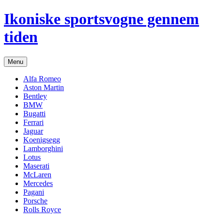
Hop
Ikoniske sportsvogne gennem
til
indhold
tiden
Menu
Alfa Romeo
Aston Martin
Bentley
BMW
Bugatti
Ferrari
Jaguar
Koenigsegg
Lamborghini
Lotus
Maserati
McLaren
Mercedes
Pagani
Porsche
Rolls Royce