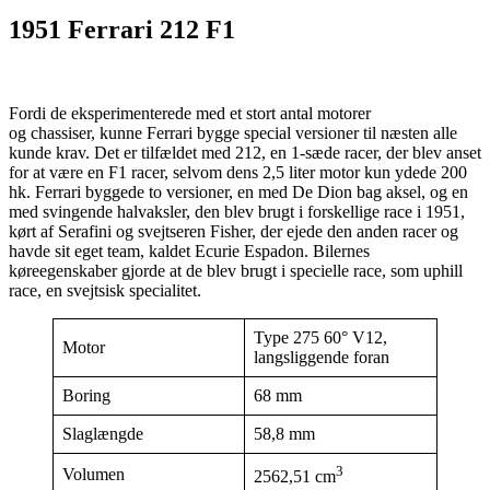
1951 Ferrari 212 F1
Fordi de eksperimenterede med et stort antal motorer
og chassiser, kunne Ferrari bygge special versioner til næsten alle
kunde krav. Det er tilfældet med 212, en 1-sæde racer, der blev anset
for at være en F1 racer, selvom dens 2,5 liter motor kun ydede 200
hk. Ferrari byggede to versioner, en med De Dion bag aksel, og en
med svingende halvaksler, den blev brugt i forskellige race i 1951,
kørt af Serafini og svejtseren Fisher, der ejede den anden racer og
havde sit eget team, kaldet Ecurie Espadon. Bilernes
køreegenskaber gjorde at de blev brugt i specielle race, som uphill
race, en svejtsisk specialitet.
Type 275 60° V12,
Motor
langsliggende foran
Boring
68 mm
Slaglængde
58,8 mm
3
Volumen
2562,51 cm