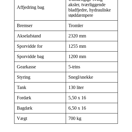
aksler, tværliggende
Affjedring bag
bladfjedre, hydrauliske
støddæmpere
Bremser
Tromler
Akselafstand
2320 mm
Sporvidde for
1255 mm
Sporvidde bag
1200 mm
Gearkasse
5-trins
Styring
Snegl/snekke
Tank
130 liter
Fordæk
5,50 x 16
Bagdæk
6,50 x 16
Vægt
700 kg