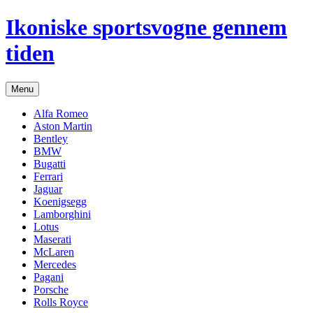
Hop
Ikoniske sportsvogne gennem
til
indhold
tiden
Menu
Alfa Romeo
Aston Martin
Bentley
BMW
Bugatti
Ferrari
Jaguar
Koenigsegg
Lamborghini
Lotus
Maserati
McLaren
Mercedes
Pagani
Porsche
Rolls Royce