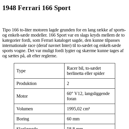
1948 Ferrari 166 Sport
Tipo 166 to-liter motoren lagde grunden for en lang række af sports-
og enkelt-sæde modeller. 166 Sport var en slags kryds mellem de to
kategorier fordi, som Ferrari kataloget sagde, den kunne tilpasses
internationale race (deraf navnet Inter) til to-sædet og enkelt-sæde
sports vogne. Det var muligt fordi lygter og skærme kunne tages af
og sættes på, alt efter reglerne.
Racer bil, to-sædet
Type
berlinetta eller spider
Produktion
2
60° V12, langsliggende
Motor
foran
Volumen
1995,02 cm³
Boring
60 mm
Slaglængde
58,8 mm