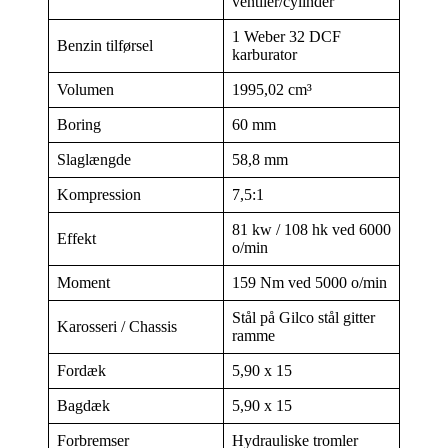
ventiler/cylinder
1 Weber 32 DCF
Benzin tilførsel
karburator
Volumen
1995,02 cm³
Boring
60 mm
Slaglængde
58,8 mm
Kompression
7,5:1
81 kw / 108 hk ved 6000
Effekt
o/min
Moment
159 Nm ved 5000 o/min
Stål på Gilco stål gitter
Karosseri / Chassis
ramme
Fordæk
5,90 x 15
Bagdæk
5,90 x 15
Forbremser
Hydrauliske tromler