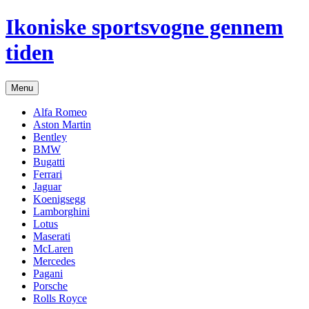
Hop
Ikoniske sportsvogne gennem
til
indhold
tiden
Menu
Alfa Romeo
Aston Martin
Bentley
BMW
Bugatti
Ferrari
Jaguar
Koenigsegg
Lamborghini
Lotus
Maserati
McLaren
Mercedes
Pagani
Porsche
Rolls Royce