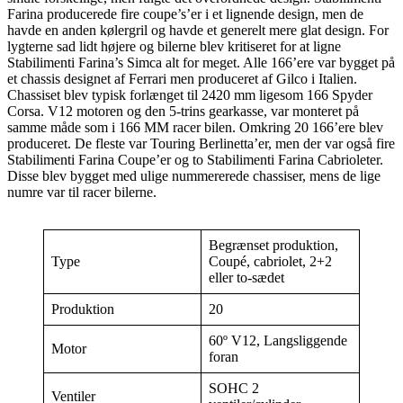
Farina producerede fire coupe’s’er i et lignende design, men de
havde en anden kølergril og havde et generelt mere glat design. For
lygterne sad lidt højere og bilerne blev kritiseret for at ligne
Stabilimenti Farina’s Simca alt for meget. Alle 166’ere var bygget på
et chassis designet af Ferrari men produceret af Gilco i Italien.
Chassiset blev typisk forlænget til 2420 mm ligesom 166 Spyder
Corsa. V12 motoren og den 5-trins gearkasse, var monteret på
samme måde som i 166 MM racer bilen. Omkring 20 166’ere blev
produceret. De fleste var Touring Berlinetta’er, men der var også fire
Stabilimenti Farina Coupe’er og to Stabilimenti Farina Cabrioleter.
Disse blev bygget med ulige nummererede chassiser, mens de lige
numre var til racer bilerne.
Begrænset produktion,
Type
Coupé, cabriolet, 2+2
eller to-sædet
Produktion
20
60º V12, Langsliggende
Motor
foran
SOHC 2
Ventiler