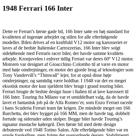
1948 Ferrari 166 Inter
Dette er Ferrari’s første gade bil, 166 Inter satte en høj standard for
kvaliteten af ingeniør arbejdet og stilen for alle efterfølgende
modeller. Bilen drives af en kraftfuld V12 motor og karosseriet er
laves af de bedste Italienske Carrozzerias, 166 Inter blev solgt
sideløbende med Ferraris racer biler, der havde samme kvalitets
arbejde. Kronjuvelen i enhver tidlig Ferrari var deres 60º V12 motor.
Motoren var designet af Gioacchino Colombo til at være en motor
med høje omdrejninger, en motor der gjorde brug af teknologier som
Tony Vandervill’s “Thinwall” lejer, for at opnå disse høje
omdrejninger, og samtidig være holdbar. I 1948 var det en meget
eksotisk motor der kun sjældent blev brugt i grand touring biler.
Ferrari brugte de bedste design huse i Italien til at lave karosseri til
166 Inter. Touring fra Milano var et umiddelbart valg, da de havde
lavet et fantastisk job på de Alfa Romeo’er, som Enzo Ferrari racede
i hans Scuderia Ferrari team før krigen. De mindede meget om 166
Barchetta, der blev bygget på 166 MM, men de havde tag, dobbelt
forrude og sideruder uden stolper. Begge biler havde Touring’s
signatur mustache kølergril. Den første bil med dette design
debuterede ved 1948 Torino Salon. Alle efterfølgende biler var en
smule forskellige, men fulgte det overordnede design. Stabilimenti