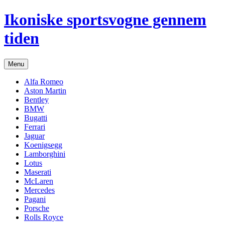
Hop
Ikoniske sportsvogne gennem
til
indhold
tiden
Menu
Alfa Romeo
Aston Martin
Bentley
BMW
Bugatti
Ferrari
Jaguar
Koenigsegg
Lamborghini
Lotus
Maserati
McLaren
Mercedes
Pagani
Porsche
Rolls Royce