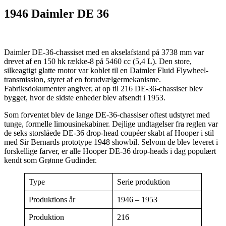
1946 Daimler DE 36
Daimler DE-36-chassiset med en akselafstand på 3738 mm var
drevet af en 150 hk række-8 på 5460 cc (5,4 L). Den store,
silkeagtigt glatte motor var koblet til en Daimler Fluid Flywheel-
transmission, styret af en forudvælgermekanisme.
Fabriksdokumenter angiver, at op til 216 DE-36-chassiser blev
bygget, hvor de sidste enheder blev afsendt i 1953.
Som forventet blev de lange DE-36-chassiser oftest udstyret med
tunge, formelle limousinekabiner. Dejlige undtagelser fra reglen var
de seks storslåede DE-36 drop-head coupéer skabt af Hooper i stil
med Sir Bernards prototype 1948 showbil. Selvom de blev leveret i
forskellige farver, er alle Hooper DE-36 drop-heads i dag populært
kendt som Grønne Gudinder.
Type
Serie produktion
Produktions år
1946 – 1953
Produktion
216