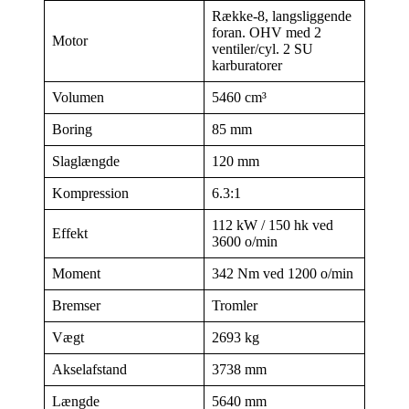
Række-8, langsliggende
foran. OHV med 2
Motor
ventiler/cyl. 2 SU
karburatorer
Volumen
5460 cm³
Boring
85 mm
Slaglængde
120 mm
Kompression
6.3:1
112 kW / 150 hk ved
Effekt
3600 o/min
Moment
342 Nm ved 1200 o/min
Bremser
Tromler
Vægt
2693 kg
Akselafstand
3738 mm
Længde
5640 mm