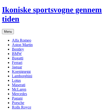
Hop
Ikoniske sportsvogne gennem
til
indhold
tiden
Menu
Alfa Romeo
Aston Martin
Bentley
BMW
Bugatti
Ferrari
Jaguar
Koenigsegg
Lamborghini
Lotus
Maserati
McLaren
Mercedes
Pagani
Porsche
Rolls Royce