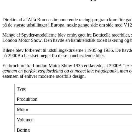
Direkte ud af Alfa Romeos imponerende racingsprogram kom fire gade
på de største udstillinger i Europa, nogle gange side om side med V12
Mange af Spyder-modellerne blev ombygget fra Botticella racerbiler,
London Motor Show. Den havde en karakteristisk todelt lakering og b
Bilene blev forberedt til udstillingskørslerne i 1935 og 1936. De ha
på 2900B-chassiset meget fra disse banebrydende biler.
En brochure fra London Motor Show 1935 erklærede, at 2900A
“er r
gennem en perfekt vægtfordeling og et meget lavt tyngdepunkt, men o
essensen af enhver moderne racerbils design.
Type
Produktion
Motor
Volumen
Boring