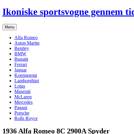
Hop
Ikoniske sportsvogne gennem ti
til
indhold
Menu
Alfa Romeo
Aston Martin
Bentley
BMW
Bugatti
Ferrari
Jaguar
Koenigsegg
Lamborghini
Lotus
Maserati
McLaren
Mercedes
Pagani
Porsche
Rolls Royce
1936 Alfa Romeo 8C 2900A Spyder