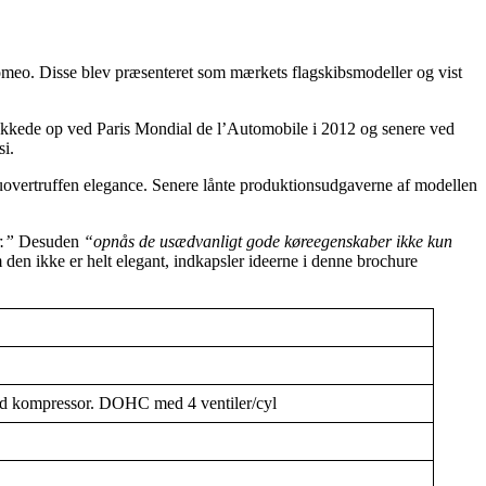
meo. Disse blev præsenteret som mærkets flagskibsmodeller og vist
dukkede op ved Paris Mondial de l’Automobile i 2012 og senere ved
si.
 uovertruffen elegance. Senere lånte produktionsudgaverne af modellen
r.”
Desuden
“opnås de usædvanligt gode køreegenskaber ikke kun
den ikke er helt elegant, indkapsler ideerne i denne brochure
d kompressor. DOHC med 4 ventiler/cyl