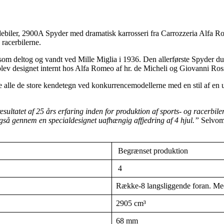
biler, 2900A Spyder med dramatisk karrosseri fra Carrozzeria Alfa Ro
 racerbilerne.
 som deltog og vandt ved Mille Miglia i 1936. Den allerførste Spyder 
lev designet internt hos Alfa Romeo af hr. de Micheli og Giovanni Ros
vde alle de store kendetegn ved konkurrencemodellerne med en stil af en
esultatet af 25 års erfaring inden for produktion af sports- og racerbile
gså gennem en specialdesignet uafhængig affjedring af 4 hjul.”
Selvom 
Begrænset produktion
4
Række-8 langsliggende foran. Me
2905 cm³
68 mm