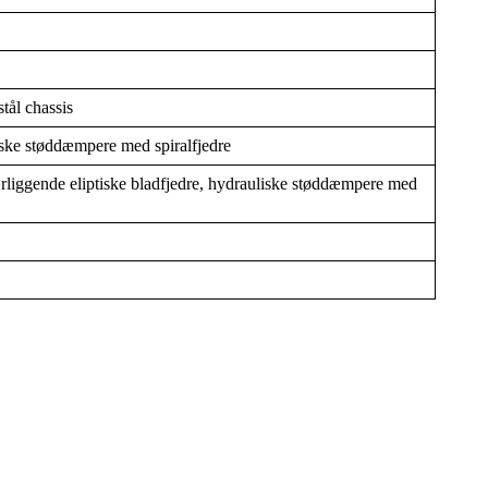
ål chassis
ske støddæmpere med spiralfjedre
rliggende eliptiske bladfjedre, hydrauliske støddæmpere med