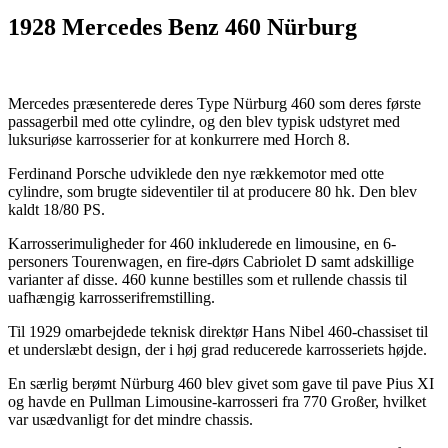
1928 Mercedes Benz 460 Nürburg
Mercedes præsenterede deres Type Nürburg 460 som deres første
passagerbil med otte cylindre, og den blev typisk udstyret med
luksuriøse karrosserier for at konkurrere med Horch 8.
Ferdinand Porsche udviklede den nye rækkemotor med otte
cylindre, som brugte sideventiler til at producere 80 hk. Den blev
kaldt 18/80 PS.
Karrosserimuligheder for 460 inkluderede en limousine, en 6-
personers Tourenwagen, en fire-dørs Cabriolet D samt adskillige
varianter af disse. 460 kunne bestilles som et rullende chassis til
uafhængig karrosserifremstilling.
Til 1929 omarbejdede teknisk direktør Hans Nibel 460-chassiset til
et underslæbt design, der i høj grad reducerede karrosseriets højde.
En særlig berømt Nürburg 460 blev givet som gave til pave Pius XI
og havde en Pullman Limousine-karrosseri fra 770 Großer, hvilket
var usædvanligt for det mindre chassis.