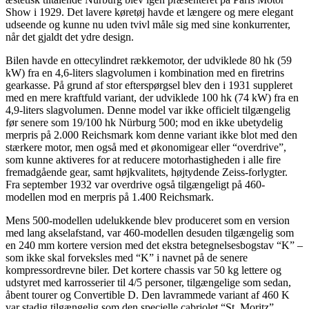
Show i 1929. Det lavere køretøj havde et længere og mere elegant
udseende og kunne nu uden tvivl måle sig med sine konkurrenter,
når det gjaldt det ydre design.
Bilen havde en ottecylindret rækkemotor, der udviklede 80 hk (59
kW) fra en 4,6-liters slagvolumen i kombination med en firetrins
gearkasse. På grund af stor efterspørgsel blev den i 1931 suppleret
med en mere kraftfuld variant, der udviklede 100 hk (74 kW) fra en
4,9-liters slagvolumen. Denne model var ikke officielt tilgængelig
før senere som 19/100 hk Nürburg 500; mod en ikke ubetydelig
merpris på 2.000 Reichsmark kom denne variant ikke blot med den
stærkere motor, men også med et økonomigear eller “overdrive”,
som kunne aktiveres for at reducere motorhastigheden i alle fire
fremadgående gear, samt højkvalitets, højtydende Zeiss-forlygter.
Fra september 1932 var overdrive også tilgængeligt på 460-
modellen mod en merpris på 1.400 Reichsmark.
Mens 500-modellen udelukkende blev produceret som en version
med lang akselafstand, var 460-modellen desuden tilgængelig som
en 240 mm kortere version med det ekstra betegnelsesbogstav “K” –
som ikke skal forveksles med “K” i navnet på de senere
kompressordrevne biler. Det kortere chassis var 50 kg lettere og
udstyret med karrosserier til 4/5 personer, tilgængelige som sedan,
åbent tourer og Convertible D. Den lavrammede variant af 460 K
var stadig tilgængelig som den specielle cabriolet “St. Moritz”.