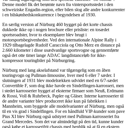
Denne model fik det berømte navn fra vintersportsstedet i den
schweiziske Engadin-region, efter bilen slog alle andre konkurrenter
i en bilskønhedskonkurrence i begyndelsen af 1930.
En særlig version af Nürburg 460 bygget på det korte chassis
dukkede ikke op i nogen brochure eller prisliste: en tosædet
sportsroadster, hvor to eksemplarer blev brugt i
motorsportsbegivenheder. Ved den internationale Alpine Rally i
1929 tilbagelagde Rudolf Caracciola og Otto Merz en distance på
2.660 kilometer i disse usædvanlige sportsvogne og gennemførte
også det otte timer lange ADAC langdistanceløb for ikke-
kompressor touringbiler på Nürburgring.
Nürburg med lang akselafstand var tilgængelig som en åben
touringvogn og Pullman-limousine, hver med 6 eller 7 sæder. I
slutningen af 1931 blev modelrækken udvidet med en 6/7-sædet
Convertible F, som dog ikke havde en Sindelfingen-karrosseri, men
i stedet karrosserier bygget af eksterne firmaer som Neuß, Erdmann
& Rossi, Voll & Ruhrbeck, Papler og Gläser. Interne karrosserier til
de andre varianter blev produceret ikke kun på fabrikken i
Mannheim, som byggede alle modelvarianter af Nürburg, men også
til en vis grad i Sindelfingen. For en håndfuld VIP-kunder som pave
Pius XI blev Nürburg også udstyret med Pullman-karrosseriet fra
Grand Mercedes. Som det var almindeligt på den tid, kunne kunder
også købe et karrosserifrit chassis med henblik på at få en ekstern