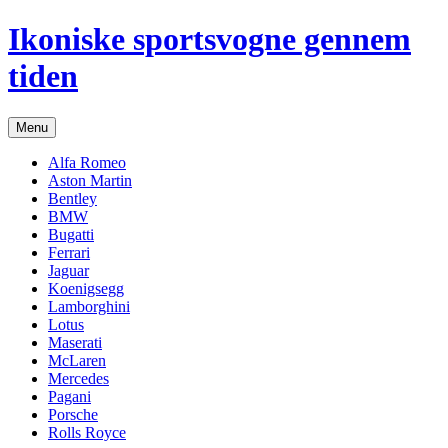
Hop
Ikoniske sportsvogne gennem
til
indhold
tiden
Menu
Alfa Romeo
Aston Martin
Bentley
BMW
Bugatti
Ferrari
Jaguar
Koenigsegg
Lamborghini
Lotus
Maserati
McLaren
Mercedes
Pagani
Porsche
Rolls Royce