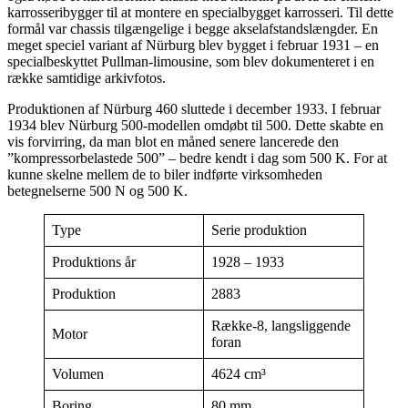
karrosseribygger til at montere en specialbygget karrosseri. Til dette
formål var chassis tilgængelige i begge akselafstandslængder. En
meget speciel variant af Nürburg blev bygget i februar 1931 – en
specialbeskyttet Pullman-limousine, som blev dokumenteret i en
række samtidige arkivfotos.
Produktionen af Nürburg 460 sluttede i december 1933. I februar
1934 blev Nürburg 500-modellen omdøbt til 500. Dette skabte en
vis forvirring, da man blot en måned senere lancerede den
”kompressorbelastede 500” – bedre kendt i dag som 500 K. For at
kunne skelne mellem de to biler indførte virksomheden
betegnelserne 500 N og 500 K.
Type
Serie produktion
Produktions år
1928 – 1933
Produktion
2883
Række-8, langsliggende
Motor
foran
Volumen
4624 cm³
Boring
80 mm