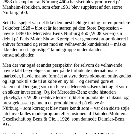
2883 eksemplarer af Nürburg 460-chassiset blev produceret på
Manheim-fabrikken, som efter 1931 blev suppleret af den større
Nürburg 500.
Set i bakspejlet var det ikke den mest heldige timing for en premiere.
I oktober 1928 – blot et år før starten på den Store Depression –
havde 18/80 hk Mercedes-Benz Nürburg 460 (W 08-serien) sin
debut på Paris Motor Show. Køretøjet var generøst proportioneret i
enhver forstand og rettet mod en velhavende kundekreds – måske
ikke den mest “gunstige” kundegruppe under datidens
omstændigheder.
Men der var også et andet perspektiv, for selvom de velhavende
havde tabt betydelige summer på de turbulente internationale
markeder, havde mange formået at styre deres økonomi omhyggeligt
og lagt nok til side til at købe en ny bil – og dermed gøre et
statement. Dengang som nu blev en Mercedes-Benz betragtet som
en sikker investering. Og for Mercedes-Benz endte historien
lykkeligt, da W 08 i relative termer nød stor popularitet i luksus- og
prestigeklassen gennem en produktionstid på elleve år.
Nürburg – som køretøjet blev mere kendt som – var den sidste søjle
i det nye fælles modelprogram efter fusionen af Daimler-Motoren-
Gesellschaft og Benz & Cie. i 1926, som dannede Daimler-Benz
AG.