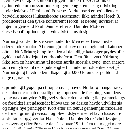
Den blev betragtet som efterfølgeren til den 15/70/100 hk 6-
cylindrede kompressormodel og gennemgik en hastig udvikling
under ledelse af Ferdinand Porsche. Andre mærker nød allerede
betydelig succes i luksuskøretøjssegmentet, ikke mindst Horch 8,
produceret af den tyske konkurrent Horch, et køretøj udviklet af
ingen ringere end Paul Daimler efter at Daimler-Motoren-
Gesellschaft oprindeligt havde afvist hans design.
Nürburg var den første seriemodel fra Mercedes-Benz med en
ottecylindret motor. Af denne grund blev den i nogle publikationer
ofte kaldt Nürburg 8, og forsiden af de tidlige kataloger prydes af et
gyldent tal 8 indlejret i en rhombeform. Den fik navnet Nürburg
ikke som en henvisning til nogen særlig sportslig evne, men snarere
som en hyldest til dens pålidelighed – under udholdenhedstest på
Nürburgring havde bilen tilbagelagt 20.000 kilometer på blot 13
dage og nætter.
Oprindeligt bygget på et højt chassis, havde Nürburg mange træk,
der mindede om den kraftige og imponerende fæstning, som dens
tyske navn antyder. Alligevel virkede den samtidig lidt gammeldags
og forældet i sit udseende; bilbyggeri og design havde udviklet sig
og fulgte nye principper. Kort efter sin debut gennemgik modellen
derfor en grundig revision og blev udstyret med et lavt chassis – en
af de første opgaver for Hans Nibel, Daimler-Benz’ chefdesigner,
der overtog efter Porsche den 1. januar 1929. Den nu meget mere
æstetisk tiltalende Nürburg blev igen præsenteret på Paris Motor