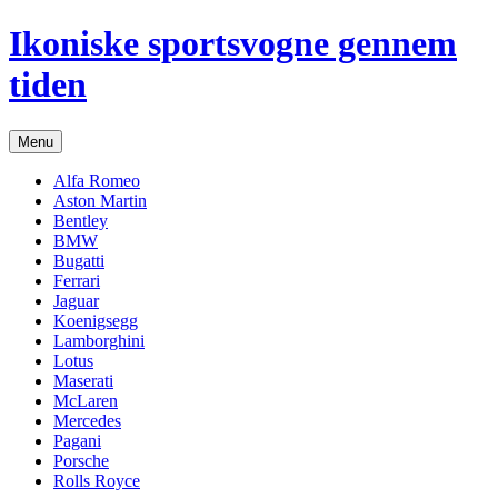
Hop
Ikoniske sportsvogne gennem
til
indhold
tiden
Menu
Alfa Romeo
Aston Martin
Bentley
BMW
Bugatti
Ferrari
Jaguar
Koenigsegg
Lamborghini
Lotus
Maserati
McLaren
Mercedes
Pagani
Porsche
Rolls Royce