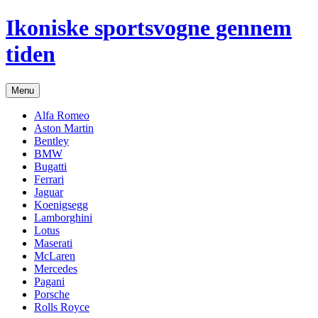
Hop
Ikoniske sportsvogne gennem
til
indhold
tiden
Menu
Alfa Romeo
Aston Martin
Bentley
BMW
Bugatti
Ferrari
Jaguar
Koenigsegg
Lamborghini
Lotus
Maserati
McLaren
Mercedes
Pagani
Porsche
Rolls Royce