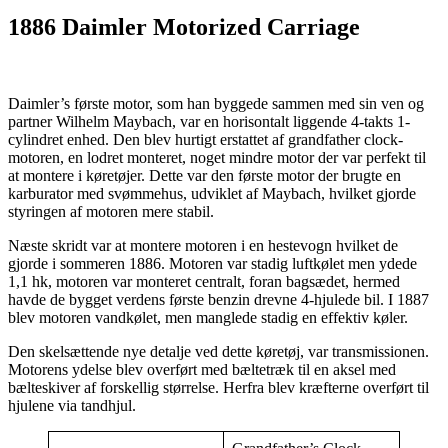
1886 Daimler Motorized Carriage
Daimler’s første motor, som han byggede sammen med sin ven og
partner Wilhelm Maybach, var en horisontalt liggende 4-takts 1-
cylindret enhed. Den blev hurtigt erstattet af grandfather clock-
motoren, en lodret monteret, noget mindre motor der var perfekt til
at montere i køretøjer. Dette var den første motor der brugte en
karburator med svømmehus, udviklet af Maybach, hvilket gjorde
styringen af motoren mere stabil.
Næste skridt var at montere motoren i en hestevogn hvilket de
gjorde i sommeren 1886. Motoren var stadig luftkølet men ydede
1,1 hk, motoren var monteret centralt, foran bagsædet, hermed
havde de bygget verdens første benzin drevne 4-hjulede bil. I 1887
blev motoren vandkølet, men manglede stadig en effektiv køler.
Den skelsættende nye detalje ved dette køretøj, var transmissionen.
Motorens ydelse blev overført med bæltetræk til en aksel med
bælteskiver af forskellig størrelse. Herfra blev kræfterne overført til
hjulene via tandhjul.