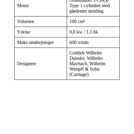
Grandfather’s Clock-
Motor
Type 1-cylindret med
gløderørs tænding
Volumen
100 cm³
Ydelse
0,8 kw / 1,1 hk
Maks omdrejninger
600 o/min
Gottlieb Wilhelm
Daimler, Wilhelm
Designere
Maybach, Wilhelm
Wimpff & Sohn
(Carriage)