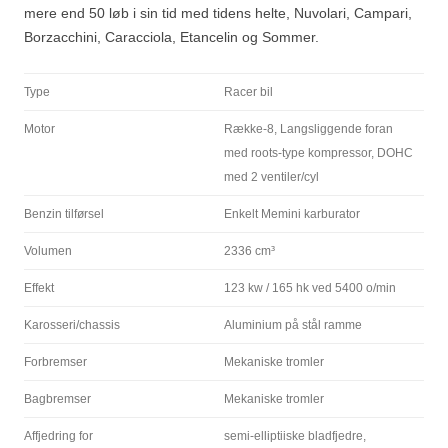
mere end 50 løb i sin tid med tidens helte, Nuvolari, Campari,
Borzacchini, Caracciola, Etancelin og Sommer.
Type
Racer bil
Motor
Række-8, Langsliggende foran
med roots-type kompressor, DOHC
med 2 ventiler/cyl
Benzin tilførsel
Enkelt Memini karburator
Volumen
2336 cm³
Effekt
123 kw / 165 hk ved 5400 o/min
Karosseri/chassis
Aluminium på stål ramme
Forbremser
Mekaniske tromler
Bagbremser
Mekaniske tromler
Affjedring for
semi-elliptiiske bladfjedre,