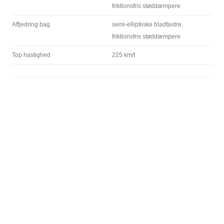
friktionsfris støddæmpere
Affjedring bag
semi-elliptiiske bladfjedre,
friktionsfris støddæmpere
Top hastighed
225 km/t