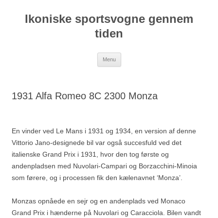
Hop
til
Ikoniske sportsvogne gennem
indhold
tiden
Menu
1931 Alfa Romeo 8C 2300 Monza
En vinder ved Le Mans i 1931 og 1934, en version af denne
Vittorio Jano-designede bil var også succesfuld ved det
italienske Grand Prix i 1931, hvor den tog første og
andenpladsen med Nuvolari-Campari og Borzacchini-Minoia
som førere, og i processen fik den kælenavnet ‘Monza’.
Monzas opnåede en sejr og en andenplads ved Monaco
Grand Prix i hænderne på Nuvolari og Caracciola. Bilen vandt