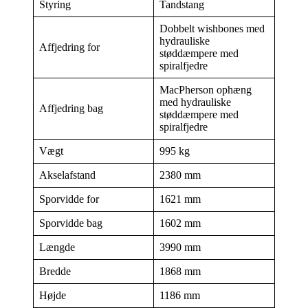
Styring
Tandstang
Dobbelt wishbones med
hydrauliske
Affjedring for
støddæmpere med
spiralfjedre
MacPherson ophæng
med hydrauliske
Affjedring bag
støddæmpere med
spiralfjedre
Vægt
995 kg
Akselafstand
2380 mm
Sporvidde for
1621 mm
Sporvidde bag
1602 mm
Længde
3990 mm
Bredde
1868 mm
Højde
1186 mm