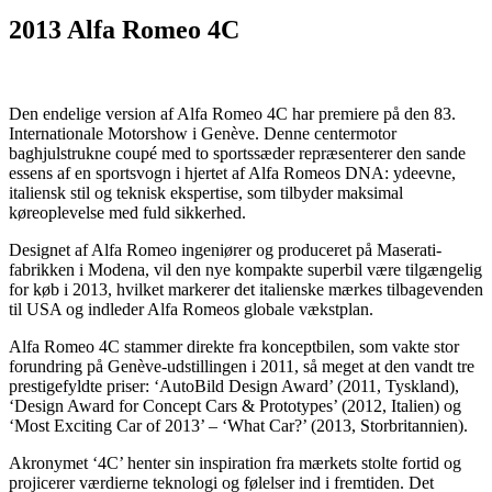
2013 Alfa Romeo 4C
Den endelige version af Alfa Romeo 4C har premiere på den 83.
Internationale Motorshow i Genève. Denne centermotor
baghjulstrukne coupé med to sportssæder repræsenterer den sande
essens af en sportsvogn i hjertet af Alfa Romeos DNA: ydeevne,
italiensk stil og teknisk ekspertise, som tilbyder maksimal
køreoplevelse med fuld sikkerhed.
Designet af Alfa Romeo ingeniører og produceret på Maserati-
fabrikken i Modena, vil den nye kompakte superbil være tilgængelig
for køb i 2013, hvilket markerer det italienske mærkes tilbagevenden
til USA og indleder Alfa Romeos globale vækstplan.
Alfa Romeo 4C stammer direkte fra konceptbilen, som vakte stor
forundring på Genève-udstillingen i 2011, så meget at den vandt tre
prestigefyldte priser: ‘AutoBild Design Award’ (2011, Tyskland),
‘Design Award for Concept Cars & Prototypes’ (2012, Italien) og
‘Most Exciting Car of 2013’ – ‘What Car?’ (2013, Storbritannien).
Akronymet ‘4C’ henter sin inspiration fra mærkets stolte fortid og
projicerer værdierne teknologi og følelser ind i fremtiden. Det