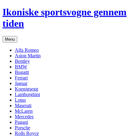
Hop
Ikoniske sportsvogne gennem
til
indhold
tiden
Menu
Alfa Romeo
Aston Martin
Bentley
BMW
Bugatti
Ferrari
Jaguar
Koenigsegg
Lamborghini
Lotus
Maserati
McLaren
Mercedes
Pagani
Porsche
Rolls Royce