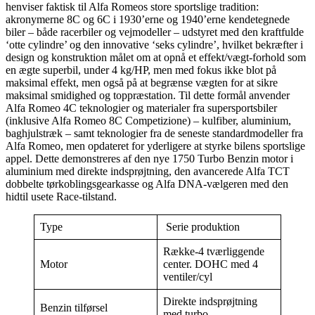
henviser faktisk til Alfa Romeos store sportslige tradition:
akronymerne 8C og 6C i 1930’erne og 1940’erne kendetegnede
biler – både racerbiler og vejmodeller – udstyret med den kraftfulde
‘otte cylindre’ og den innovative ‘seks cylindre’, hvilket bekræfter i
design og konstruktion målet om at opnå et effekt/vægt-forhold som
en ægte superbil, under 4 kg/HP, men med fokus ikke blot på
maksimal effekt, men også på at begrænse vægten for at sikre
maksimal smidighed og toppræstation. Til dette formål anvender
Alfa Romeo 4C teknologier og materialer fra supersportsbiler
(inklusive Alfa Romeo 8C Competizione) – kulfiber, aluminium,
baghjulstræk – samt teknologier fra de seneste standardmodeller fra
Alfa Romeo, men opdateret for yderligere at styrke bilens sportslige
appel. Dette demonstreres af den nye 1750 Turbo Benzin motor i
aluminium med direkte indsprøjtning, den avancerede Alfa TCT
dobbelte tørkoblingsgearkasse og Alfa DNA-vælgeren med den
hidtil usete Race-tilstand.
Type
Serie produktion
Række-4 tværliggende
Motor
center. DOHC med 4
ventiler/cyl
Direkte indsprøjtning
Benzin tilførsel
med turbo