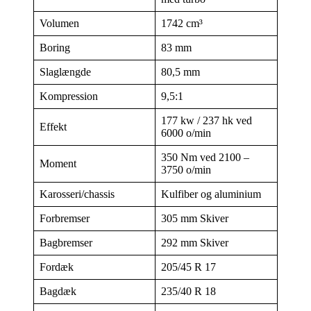
Volumen
1742 cm³
Boring
83 mm
Slaglængde
80,5 mm
Kompression
9,5:1
177 kw / 237 hk ved
Effekt
6000 o/min
350 Nm ved 2100 –
Moment
3750 o/min
Karosseri/chassis
Kulfiber og aluminium
Forbremser
305 mm Skiver
Bagbremser
292 mm Skiver
Fordæk
205/45 R 17
Bagdæk
235/40 R 18