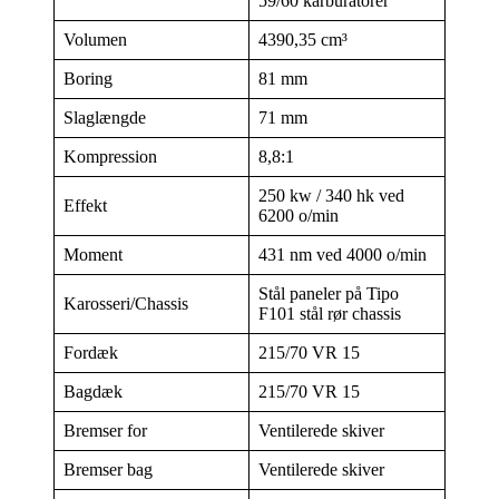
59/60 karburatorer
Volumen
4390,35 cm³
Boring
81 mm
Slaglængde
71 mm
Kompression
8,8:1
250 kw / 340 hk ved
Effekt
6200 o/min
Moment
431 nm ved 4000 o/min
Stål paneler på Tipo
Karosseri/Chassis
F101 stål rør chassis
Fordæk
215/70 VR 15
Bagdæk
215/70 VR 15
Bremser for
Ventilerede skiver
Bremser bag
Ventilerede skiver