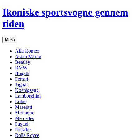
Hop
Ikoniske sportsvogne gennem
til
indhold
tiden
Menu
Alfa Romeo
Aston Martin
Bentley
BMW
Bugatti
Ferrari
Jaguar
Koenigsegg
Lamborghini
Lotus
Maserati
McLaren
Mercedes
Pagani
Porsche
Rolls Royce