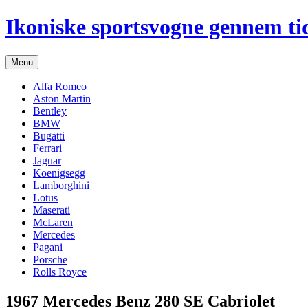
Hop
Ikoniske sportsvogne gennem ti
til
indhold
Menu
Alfa Romeo
Aston Martin
Bentley
BMW
Bugatti
Ferrari
Jaguar
Koenigsegg
Lamborghini
Lotus
Maserati
McLaren
Mercedes
Pagani
Porsche
Rolls Royce
1967 Mercedes Benz 280 SE Cabriolet