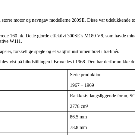
tørre motor og navngav modellerne 280SE. Disse var udelukkende to-d
ede 160 hk. Dette gjorde effektivt 300SE’s M189 V8, som havde mindr
ative W111.
r, forskellige spejle og et valgfrit instrumentbræt i træfinér.
blev vist på biludstillingen i Bruxelles i 1968. Den har derfor unikke de
Serie produktion
1967 – 1969
Række-6, langsliggende foran, SO
2778 cm³
86.5 mm
78.8 mm