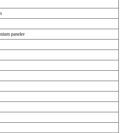
n
inium paneler