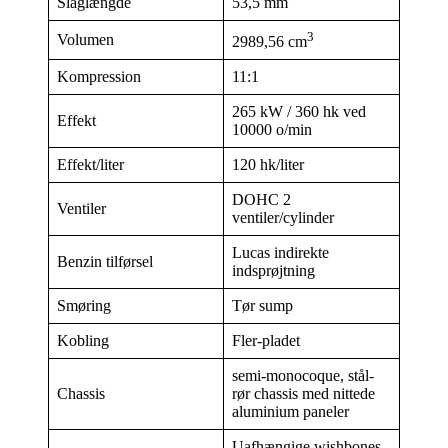
Slaglængde
53,5 mm
3
Volumen
2989,56 cm
Kompression
11:1
265 kW / 360 hk ved
Effekt
10000 o/min
Effekt/liter
120 hk/liter
DOHC 2
Ventiler
ventiler/cylinder
Lucas indirekte
Benzin tilførsel
indsprøjtning
Smøring
Tør sump
Kobling
Fler-pladet
semi-monocoque, stål-
Chassis
rør chassis med nittede
aluminium paneler
Uafhængige wishbones,