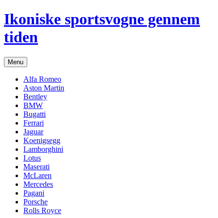
Hop
Ikoniske sportsvogne gennem
til
indhold
tiden
Menu
Alfa Romeo
Aston Martin
Bentley
BMW
Bugatti
Ferrari
Jaguar
Koenigsegg
Lamborghini
Lotus
Maserati
McLaren
Mercedes
Pagani
Porsche
Rolls Royce