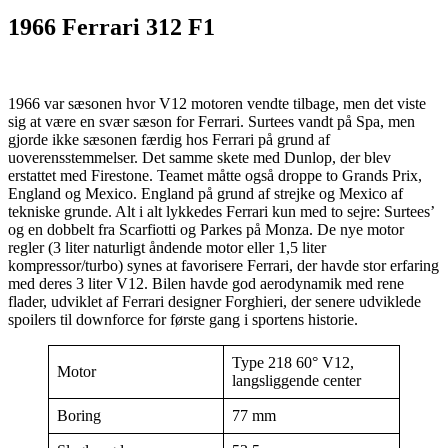
1966 Ferrari 312 F1
1966 var sæsonen hvor V12 motoren vendte tilbage, men det viste
sig at være en svær sæson for Ferrari. Surtees vandt på Spa, men
gjorde ikke sæsonen færdig hos Ferrari på grund af
uoverensstemmelser. Det samme skete med Dunlop, der blev
erstattet med Firestone. Teamet måtte også droppe to Grands Prix,
England og Mexico. England på grund af strejke og Mexico af
tekniske grunde. Alt i alt lykkedes Ferrari kun med to sejre: Surtees’
og en dobbelt fra Scarfiotti og Parkes på Monza. De nye motor
regler (3 liter naturligt åndende motor eller 1,5 liter
kompressor/turbo) synes at favorisere Ferrari, der havde stor erfaring
med deres 3 liter V12. Bilen havde god aerodynamik med rene
flader, udviklet af Ferrari designer Forghieri, der senere udviklede
spoilers til downforce for første gang i sportens historie.
Type 218 60° V12,
Motor
langsliggende center
Boring
77 mm