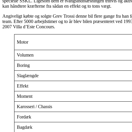
specielle SSKL. Ligesom dem er tvangsindblæsningen trinvis og aktiv
kan håndtere kræfterne fra sådan en effekt og to tons vægt.
Angiveligt købte og solgte Grev Trossi denne bil flere gange fra han f
team. Efter 5000 arbejdstimer og to år blev bilen præsenteret ved 1
2007 Villa d’Este Concours.
Motor
Volumen
Boring
Slaglængde
Effekt
Moment
Karosseri / Chassis
Fordæk
Bagdæk