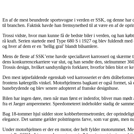
En af de mest beundrede sportsvogne i verden er SSK, og denne har det
til branchen. Faktisk havde han fremsynethed til at være en af de oprin
Trossi vidste, hvor man kunne få de bedste biler i verden, og han kø
rå kraft. Serien startede med Type 680 S i 1927 og blev fuldendt med 
og hver af dem er en ’hellig gral’ blandt bilsamlere.
Mens de fleste af SSK’erne havde speciallavet karrosseri og skærme til
dens konkurrencekarriere var slut, og han sendte den, stelnummer 36038
Trossis design, hvilket sandsynligvis forklarer, hvorfor bilen blot er 
Den mest iøjnefaldende egenskab ved karrosseriet er dets dråbeformede
frontens kølergrills vinkel. Motorhjelmens bagkant er også formet, så
banebrydende og blev senere adopteret af franske designhuse.
Bilen har ingen døre, men når man først er indenfor, bliver man mødt 
fra et Jaeger amperemeter. Speedometeret indeholder stadig de samme 
Bag 18-tommer hjul sidder store kobberbremsetromler, der oprindeligt 
elegance. Det samme gælder polstringens farve, som var grøn, men nu 
Under motorhjelmen er der en motor, der helt fylder motorummet. Med