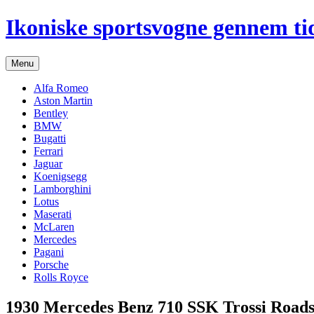
Hop
Ikoniske sportsvogne gennem ti
til
indhold
Menu
Alfa Romeo
Aston Martin
Bentley
BMW
Bugatti
Ferrari
Jaguar
Koenigsegg
Lamborghini
Lotus
Maserati
McLaren
Mercedes
Pagani
Porsche
Rolls Royce
1930 Mercedes Benz 710 SSK Trossi Roads