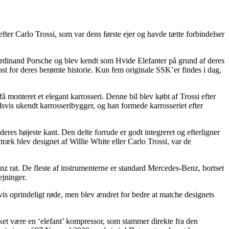
ter Carlo Trossi, som var dens første ejer og havde tætte forbindelser
Ferdinand Porsche og blev kendt som Hvide Elefanter på grund af deres
st for deres berømte historie. Kun fem originale SSK’er findes i dag,
 monteret et elegant karrosseri. Denne bil blev købt af Trossi efter
dsvis ukendt karrosseribygger, og han formede karrosseriet efter
es højeste kant. Den delte forrude er godt integreret og efterligner
æk blev designet af Willie White eller Carlo Trossi, var de
nz rat. De fleste af instrumenterne er standard Mercedes-Benz, bortset
ejninger.
vis oprindeligt røde, men blev ændret for bedre at matche designets
et være en ‘elefant’ kompressor, som stammer direkte fra den