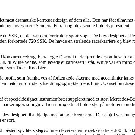
 mest dramatiske karrosseridesign af dem alle. Den har fået tilnavnet ef
delige investorer i Scuderia Ferrari og blev senere holdets præsident.
bte en SSK, da det var den foretrukne sportsvogn. De blev designet af 
den forkortede 720 SSK. De havde en strålende racerkarriere og blev ro
 konkurrencebrug, blev nogle få sendt til de førende designhuse for at få
, til Willie White, som lavede et karrosseri i stål. White var en forhol
kendt som Trossi Roadster.
 profil, som fremhæves af forlængede skærme med accentlinjer langs der
 den matcher forrudens hældning og møder dens bund. Uanset om disse tr
af et specialdesignet instrumentbræt suppleret med et stort Mercedes-Be
markeringer, som grev Trossi brugte til at holde styr på motorens omdr
blev designet til at hjælpe med at køle bremserne. Disse hjul var mulig
er sort.
 næsten syv liters slagvolumen leverer denne række-6 hele 300 hk takk