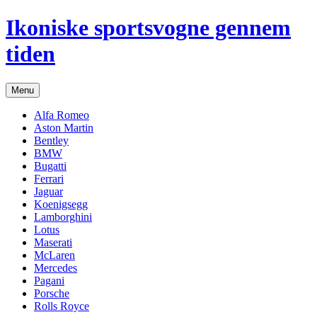
Hop
Ikoniske sportsvogne gennem
til
indhold
tiden
Menu
Alfa Romeo
Aston Martin
Bentley
BMW
Bugatti
Ferrari
Jaguar
Koenigsegg
Lamborghini
Lotus
Maserati
McLaren
Mercedes
Pagani
Porsche
Rolls Royce